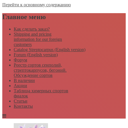
Перейти к основному содержанию
Главное меню
Как сделать заказ?
Shipping and pricing
information for our foreign
customers
Catalog Streptocarpus (English version)
Forum (English version)
Форум
Реестр сортов сенполий,
стрептокарпусов, бегоний.
Обсуждение сортов
В наличии
Акции
Таблица химерных спортов
фиалок
Статьи
Контакты