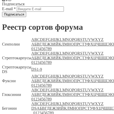
Подписаться
E-mail
*
Реестр сортов форума
A
B
C
D
E
F
G
H
I
J
K
L
M
N
O
P
Q
R
S
T
U
V
W
X
Y
Z
Сенполии
А
Б
В
Г
Д
Е
Ж
З
И
Й
К
Л
М
Н
О
П
Р
С
Т
У
Ф
Х
Ц
Ч
Ш
Щ
Э
Ю
0
1
2
3
4
5
6
7
8
9
A
B
C
D
E
F
G
H
I
J
K
L
M
N
O
P
Q
R
S
T
U
V
W
X
Y
Z
Стрептокарпусы
А
Б
В
Г
Д
Е
Ж
З
И
Й
К
Л
М
Н
О
П
Р
С
Т
У
Ф
Х
Ц
Ч
Ш
Щ
Э
Ю
0
1
2
3
4
5
6
7
8
9
Стрептокарпусы
DS
1-9
DS
A
B
C
D
E
F
G
H
I
J
K
L
M
N
O
P
Q
R
S
T
U
V
W
X
Y
Z
Фуксии
А
Б
В
Г
Д
Е
Ж
З
И
Й
К
Л
М
Н
О
П
Р
С
Т
У
Ф
Х
Ц
Ч
Ш
Щ
Э
Ю
0
1
2
3
4
5
6
7
8
9
A
B
C
D
E
F
G
H
I
J
K
L
M
N
O
P
Q
R
S
T
U
V
W
X
Y
Z
Глоксинии
А
Б
В
Г
Д
Е
Ж
З
И
Й
К
Л
М
Н
О
П
Р
С
Т
У
Ф
Х
Ц
Ч
Ш
Щ
Э
Ю
0
1
2
3
4
5
6
7
8
9
A
B
C
D
E
F
G
H
I
J
K
L
M
N
O
P
Q
R
S
T
U
V
W
X
Y
Z
Бегонии
DS
А
Б
В
Г
Д
Е
Ж
З
И
Й
К
Л
М
Н
О
П
Р
С
Т
У
Ф
Х
Ц
Ч
Ш
Щ
0
1
2
3
4
5
6
7
8
9