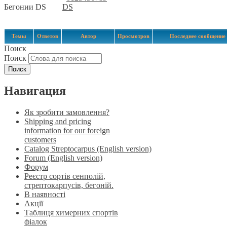
Бегонии DS
DS
Темы
Ответов
Автор
Просмотров
Последнее сообщение
Поиск
Поиск
Навигация
Як зробити замовлення?
Shipping and pricing
information for our foreign
customers
Catalog Streptocarpus (English version)
Forum (English version)
Форум
Реєстр сортів сенполій,
стрептокарпусів, бегоній.
В наявності
Акції
Таблиця химерних спортів
фіалок