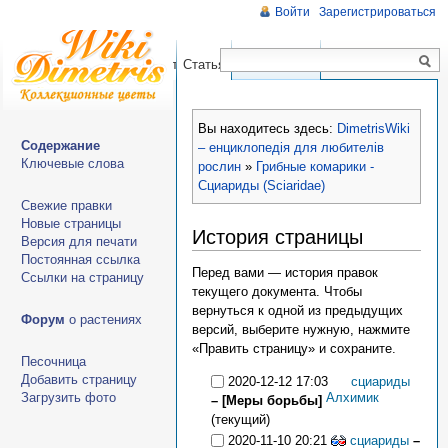
Войти
Зарегистрироваться
Чтение
Правка
История
Статья
Обсуждение
Вы находитесь здесь:
DimetrisWiki
Содержание
– енциклопедія для любителів
Ключевые слова
рослин
»
Грибные комарики -
Сциариды (Sciaridae)
Свежие правки
Новые страницы
История страницы
Версия для печати
Постоянная ссылка
Перед вами — история правок
Ссылки на страницу
текущего документа. Чтобы
вернуться к одной из предыдущих
Форум
о растениях
версий, выберите нужную, нажмите
«Править страницу» и сохраните.
Песочница
Добавить страницу
2020-12-12 17:03
сциариды
Алхимик
Загрузить фото
– [Меры борьбы]
(текущий)
2020-11-10 20:21
сциариды
–