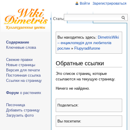
Войти
Зарегистрироваться
Чтение
Правка
История
Статья
Обсуждение
Вы находитесь здесь:
DimetrisWiki
Содержание
– енциклопедія для любителів
Ключевые слова
рослин
»
Flupyradifurone
Свежие правки
Обратные ссылки
Новые страницы
Версия для печати
Это список страниц, которые
Постоянная ссылка
ссылаются на текущую страницу.
Ссылки на страницу
Ничего не найдено.
Форум
о растениях
Песочница
Поделиться:
Добавить страницу
Загрузить фото
Вы посетили: