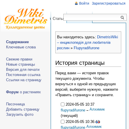
Войти
Зарегистрироваться
Чтение
Правка
История
Статья
Обсуждение
Вы находитесь здесь:
DimetrisWiki
Содержание
– енциклопедія для любителів
Ключевые слова
рослин
»
Flupyradifurone
Свежие правки
История страницы
Новые страницы
Версия для печати
Перед вами — история правок
Постоянная ссылка
текущего документа. Чтобы
Ссылки на страницу
вернуться к одной из предыдущих
версий, выберите нужную, нажмите
Форум
о растениях
«Править страницу» и сохраните.
Песочница
2024-05-05 10:37
Алхимик
Добавить страницу
flupyradifurone
–
Загрузить фото
(текущий)
2024-05-05 10:36
Алхимик
flupyradifurone