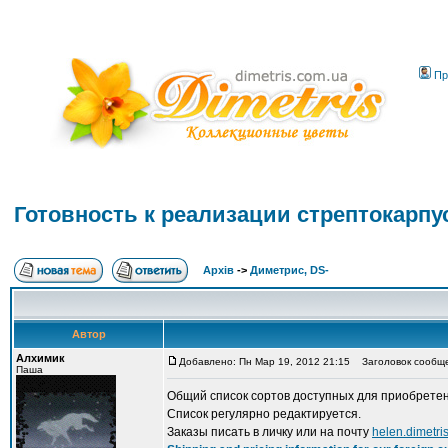
Пр
Готовность к реализации стрептокарп
Архів
->
Диметрис, DS-
Автор
Алхимик
Добавлено: Пн Мар 19, 2012 21:15
Заголовок сообщен
Паша
Общий список сортов доступных для приобретен
Список регулярно редактируется.
Заказы писать в личку или на почту
helen.dimetr