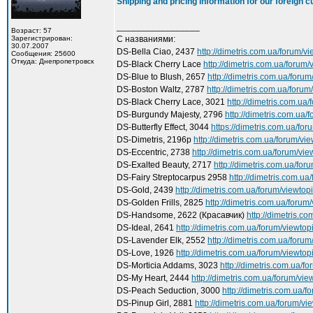
Shipping and pricing information for our foreign 
_________________
Возраст: 57
Зарегистрирован:
С названиями:
30.07.2007
DS-Bella Ciao, 2437
http://dimetris.com.ua/forum/
Сообщения: 25600
Откуда: Днепропетровск
DS-Black Cherry Lace
http://dimetris.com.ua/forum
DS-Blue to Blush, 2657
http://dimetris.com.ua/foru
DS-Boston Waltz, 2787
http://dimetris.com.ua/foru
DS-Black Cherry Lace, 3021
http://dimetris.com.ua
DS-Burgundy Majesty, 2796
http://dimetris.com.ua
DS-Butterfly Effect, 3044
https://dimetris.com.ua/fo
DS-Dimetris, 2196р
http://dimetris.com.ua/forum/v
DS-Eccentric, 2738
http://dimetris.com.ua/forum/vi
DS-Exalted Beauty, 2717
http://dimetris.com.ua/fo
DS-Fairy Streptocarpus 2958
http://dimetris.com.u
DS-Gold, 2439
http://dimetris.com.ua/forum/viewto
DS-Golden Frills, 2825
http://dimetris.com.ua/foru
DS-Handsome, 2622 (Красавчик)
http://dimetris.c
DS-Ideal, 2641
http://dimetris.com.ua/forum/viewto
DS-Lavender Elk, 2552
http://dimetris.com.ua/foru
DS-Love, 1926
http://dimetris.com.ua/forum/viewto
DS-Morticia Addams, 3023
http://dimetris.com.ua/
DS-My Heart, 2444
http://dimetris.com.ua/forum/vi
DS-Peach Seduction, 3000
http://dimetris.com.ua/
DS-Pinup Girl, 2881
http://dimetris.com.ua/forum/v