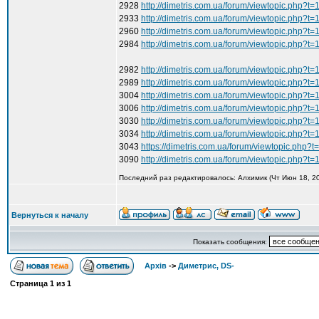
2928
http://dimetris.com.ua/forum/viewtopic.php?t
2933
http://dimetris.com.ua/forum/viewtopic.php?t
2960
http://dimetris.com.ua/forum/viewtopic.php?t
2984
http://dimetris.com.ua/forum/viewtopic.php?t
2982
http://dimetris.com.ua/forum/viewtopic.php?t
2989
http://dimetris.com.ua/forum/viewtopic.php?t
3004
http://dimetris.com.ua/forum/viewtopic.php?t
3006
http://dimetris.com.ua/forum/viewtopic.php?t
3030
http://dimetris.com.ua/forum/viewtopic.php?t
3034
http://dimetris.com.ua/forum/viewtopic.php?t
3043
https://dimetris.com.ua/forum/viewtopic.php?
3090
http://dimetris.com.ua/forum/viewtopic.php?t
Последний раз редактировалось: Алхимик (Чт Июн 18, 20
Вернуться к началу
Показать сообщения:
Архів
->
Диметрис, DS-
Страница
1
из
1