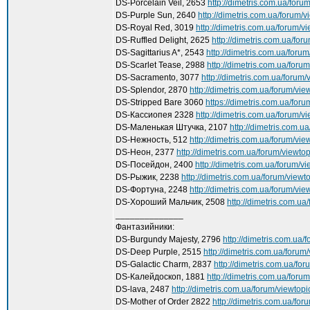
DS-Porcelain Veil, 2653
http://dimetris.com.ua/for
DS-Purple Sun, 2640
http://dimetris.com.ua/forum/
DS-Royal Red, 3019
http://dimetris.com.ua/forum/
DS-Ruffled Delight, 2625
http://dimetris.com.ua/fo
DS-Sagittarius A*, 2543
http://dimetris.com.ua/for
DS-Scarlet Tease, 2988
http://dimetris.com.ua/for
DS-Sacramento, 3077
http://dimetris.com.ua/forum
DS-Splendor, 2870
http://dimetris.com.ua/forum/vi
DS-Stripped Bare 3060
https://dimetris.com.ua/for
DS-Кассиопея 2328
http://dimetris.com.ua/forum/
DS-Маленькая Штучка, 2107
http://dimetris.com.
DS-Нежность, 512
http://dimetris.com.ua/forum/vi
DS-Неон, 2377
http://dimetris.com.ua/forum/viewt
DS-Посейдон, 2400
http://dimetris.com.ua/forum/
DS-Рыжик, 2238
http://dimetris.com.ua/forum/view
DS-Фортуна, 2248
http://dimetris.com.ua/forum/vi
DS-Хороший Мальчик, 2508
http://dimetris.com.u
______________
Фантазийники:
DS-Burgundy Majesty, 2796
http://dimetris.com.ua
DS-Deep Purple, 2515
http://dimetris.com.ua/foru
DS-Galactic Charm, 2837
http://dimetris.com.ua/fo
DS-Калейдоскоп, 1881
http://dimetris.com.ua/for
DS-lava, 2487
http://dimetris.com.ua/forum/viewto
DS-Mother of Order 2822
http://dimetris.com.ua/fo